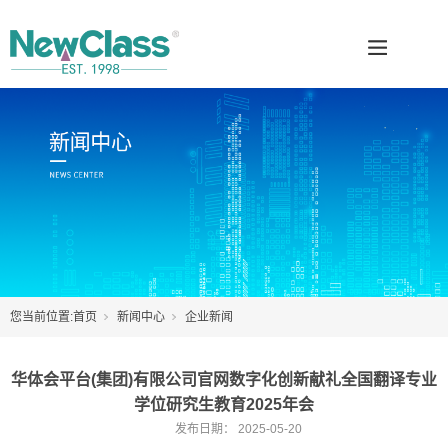
您当前位置:
首页
新闻中心
企业新闻
华体会平台(集团)有限公司官网数字化创新献礼全国翻译专业
学位研究生教育2025年会
发布日期：
2025-05-20